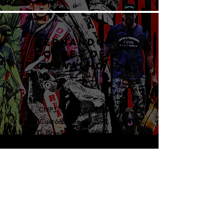
FERNANDO
SOARES DE
CARVALHO
CNPJ:
24.112.870
/0001-10
R. Benta Custódio Vieira, 1594, Itajaí - SC,
88318-200
, Brasil
​​
Tel:
(47) 99641-3321
​E-
mail:
contato@canilguardaeproteção.com.
br