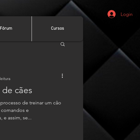
Login
Fórum
Cursos
leitura
 de cães
processo de treinar um cão
r comandos e
e assim, se...