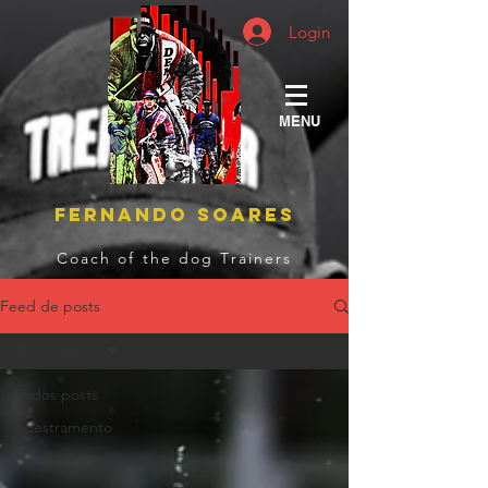
Login
MENU
FERNANDO SOARES
Coach of the dog Trainers
Feed de posts
Todos posts
Todos posts
adestramento