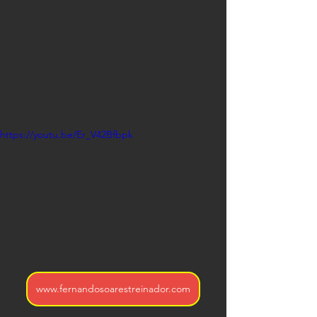
https://youtu.be/Er_V42Bfbpk
www.fernandosoarestreinador.com